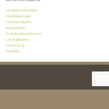
Les ateliers de la Bible
Free Bible Images
Christian ClipArts
Got questions
École du dimanche.com
L’évangélisation
Choisis la vie
Top Bible
Copyright © 2026 · All Rights
Reserved · Classe du